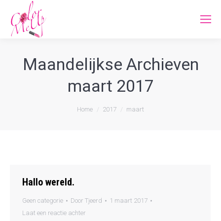
Maandelijkse Archieven
maart 2017
Je bent hier:
Home
2017
maart
Hallo wereld.
Geen categorie
Door
Tjeerd
1 maart 2017
Laat een reactie achter