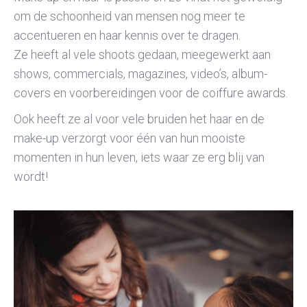
om de schoonheid van mensen nog meer te
accentueren en haar kennis over te dragen.
Ze heeft al vele shoots gedaan, meegewerkt aan
shows, commercials, magazines, video’s, album-
covers en voorbereidingen voor de coiffure awards.
Ook heeft ze al voor vele bruiden het haar en de
make-up verzorgt voor één van hun mooiste
momenten in hun leven, iets waar ze erg blij van
wordt!